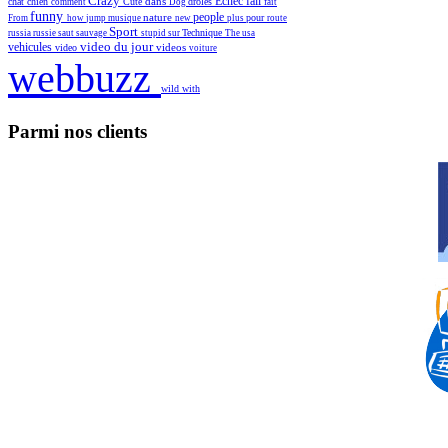
Crazy
fail
dans
Echec
chat
chien
Cute
droles
comment
Dog
fait
funny
people
nature
pour
From
how
jump
musique
new
plus
route
Sport
Technique
russia
russie
saut
sauvage
stupid
sur
The
usa
vehicules
video du jour
videos
video
voiture
webbuzz
wild
with
Parmi nos clients