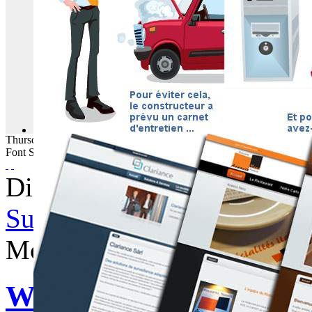
Thursday
06
August
2026
Font Size
Displaying items by tag: C
Subscribe to this RSS feed
Monday, 20 August 2012 0
WebBuzz du 20/08/201