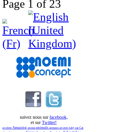
Page 1 of 23
suivez nous sur
facebook,
et sur
Twitter!
Amazing
animals
avec
car
Cat
accident
animal
animaux
art
baby