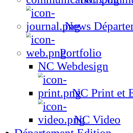
News Départe
Portfolio
NC Webdesign
NC Print et 
NC Video
Département Edition