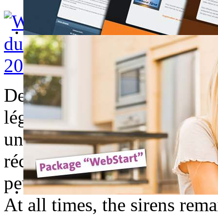
De tous temps, les sirènes s
légende elles seraient nées 
un dauphin... Est-ce que c'es
réchauffement climatique, m
peu moins regardant ...
At all times, the sirens re